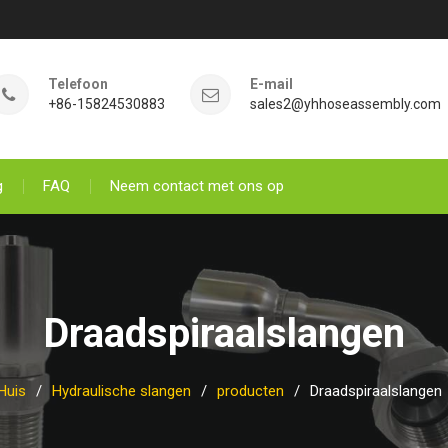
Telefoon
E-mail
+86-15824530883
sales2@yhhoseassembly.com
g
FAQ
Neem contact met ons op
Draadspiraalslangen
Huis
Hydraulische slangen
producten
Draadspiraalslangen