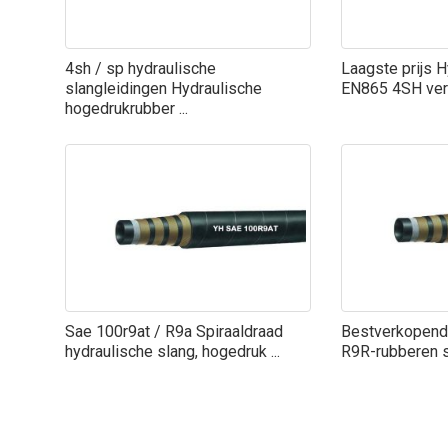
4sh / sp hydraulische
Laagste prijs 
slangleidingen Hydraulische
EN865 4SH ve
hogedrukrubber ...
Sae 100r9at / R9a Spiraaldraad
Bestverkopende
hydraulische slang, hogedruk ...
R9R-rubberen 