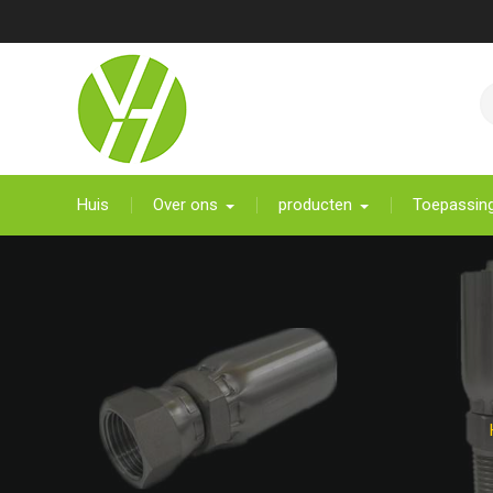
Meteen
naar
de
inhoud
Huis
Over ons
producten
Toepassin