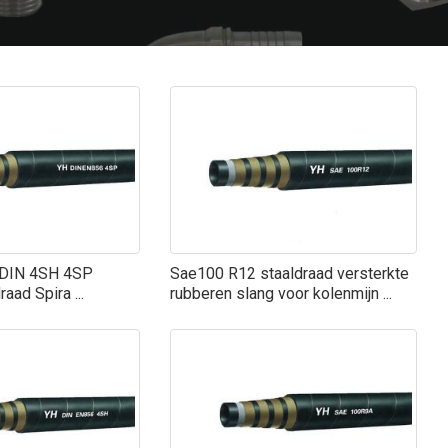
t DIN 4SH 4SP
Sae100 R12 staaldraad versterkte
aad Spira ...
rubberen slang voor kolenmijn ...