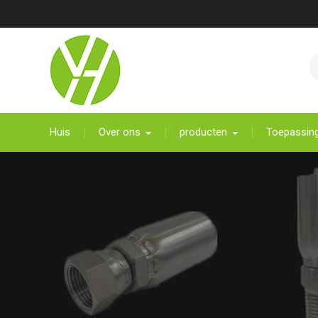
Meteen
naar
de
inhoud
Huis
Over ons
producten
Toepassin