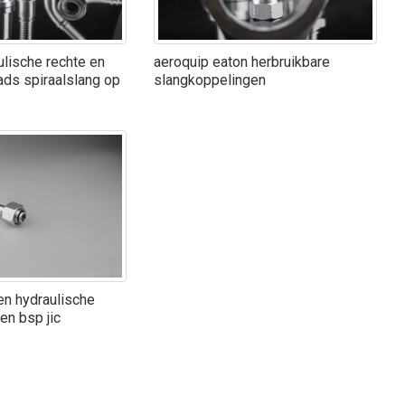
lische rechte en
aeroquip eaton herbruikbare
ads spiraalslang op
slangkoppelingen
en hydraulische
en bsp jic