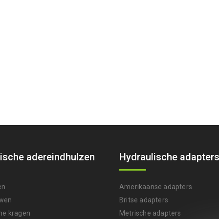
ische adereindhulzen
Hydraulische adapter
en
Amerikaanse adapters
wen
Britse adapters
he kragen
Metrische adapters