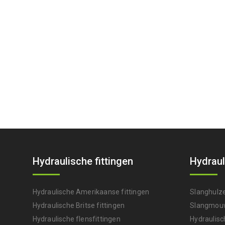
Hydraulische fittingen
Hydraul
Hydraulische Amerikaanse fittingen
Slanghulz
Hydraulische Britse fittingen
Slangmou
Hydraulische flensfittingen
Hydraulisc