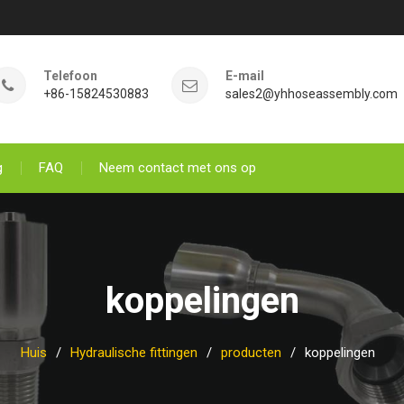
Telefoon
E-mail
+86-15824530883
sales2@yhhoseassembly.com
g
FAQ
Neem contact met ons op
koppelingen
Huis
Hydraulische fittingen
producten
koppelingen