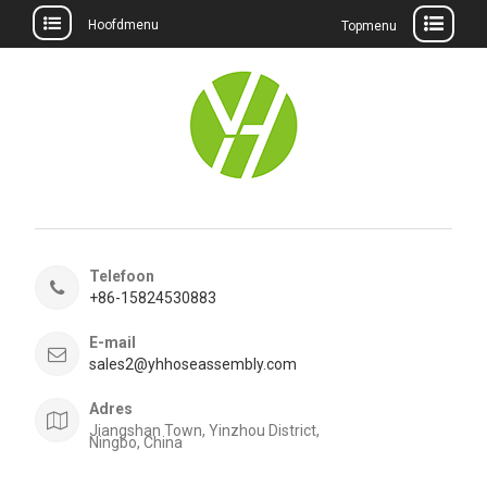
Hoofdmenu
Topmenu
Meteen
naar
de
inhoud
Telefoon
+86-15824530883
E-mail
sales2@yhhoseassembly.com
Adres
Jiangshan Town, Yinzhou District,
Ningbo, China