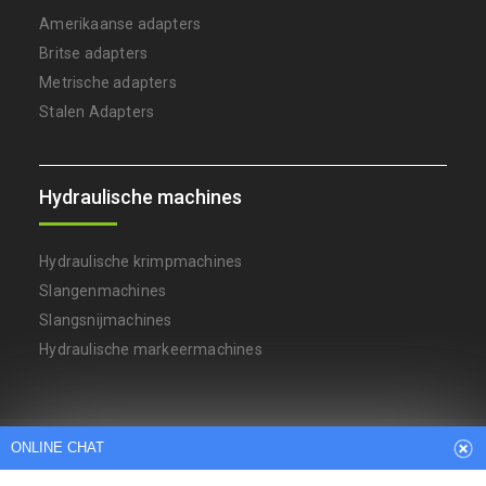
Amerikaanse adapters
Britse adapters
Metrische adapters
Stalen Adapters
Hydraulische machines
Hydraulische krimpmachines
Slangenmachines
Slangsnijmachines
Hydraulische markeermachines
Arabic
Dutch
English
French
ONLINE CHAT
German
Italian
Japanese
Persian