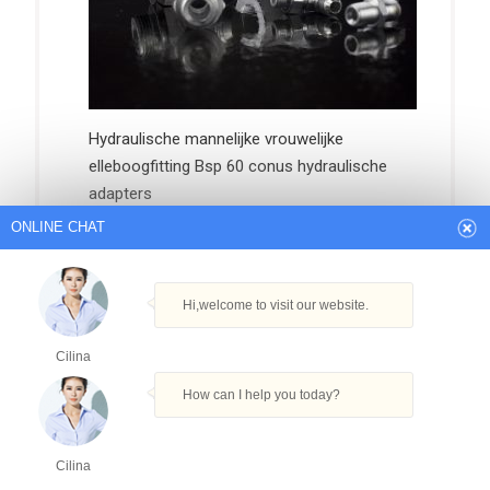
Hydraulische mannelijke vrouwelijke
elleboogfitting Bsp 60 conus hydraulische
adapters
ONLINE CHAT
Hi,welcome to visit our website.
Cilina
How can I help you today?
Cilina
Chinese fabrikant Metrische Din 3865