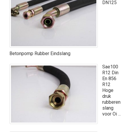
DN125
Betonpomp Rubber Eindslang
Sae100
R12 Din
En 856
R12
Hoge
druk
rubberen
slang
voor Oi ...