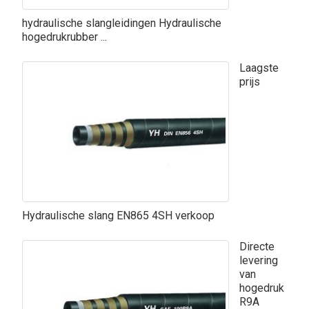
hydraulische slangleidingen Hydraulische
hogedrukrubber ...
Laagste
prijs
Hydraulische slang EN865 4SH verkoop
Directe
levering
van
hogedruk
R9A