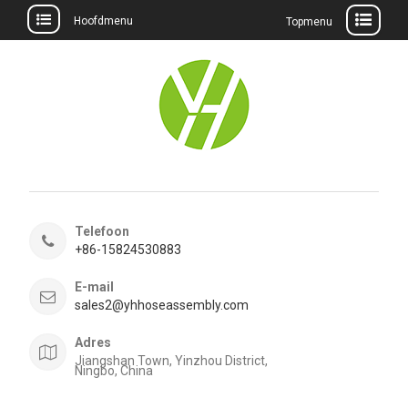
Hoofdmenu
Topmenu
Meteen
naar
de
inhoud
Telefoon
+86-15824530883
E-mail
sales2@yhhoseassembly.com
Adres
Jiangshan Town, Yinzhou District,
Ningbo, China