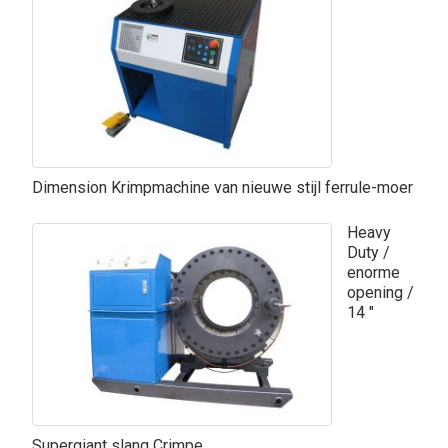
Dimension Krimpmachine van nieuwe stijl ferrule-moer
Heavy
Duty /
enorme
opening /
14 ″
Supergiant slang Crimpe ...