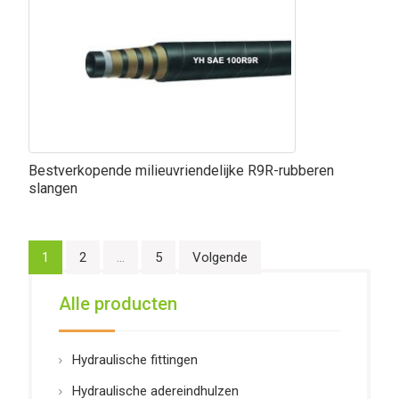
Bestverkopende milieuvriendelijke R9R-rubberen
slangen
Berichtnavigatie
1
2
...
5
Volgende
Alle producten
Hydraulische fittingen
Hydraulische adereindhulzen