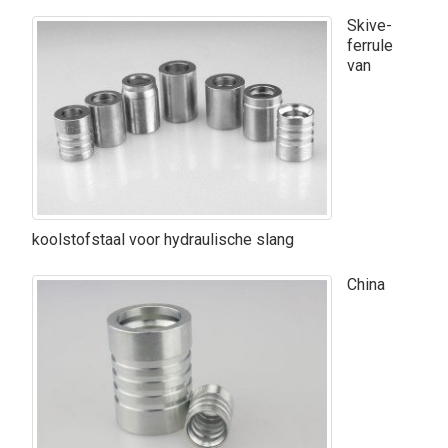
Skive-
ferrule
van
koolstofstaal voor hydraulische slang
China