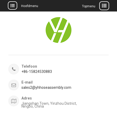
Hoofdmenu
Topmenu
Meteen
naar
de
inhoud
Telefoon
+86-15824530883
E-mail
sales2@yhhoseassembly.com
Adres
Jiangshan Town, Yinzhou District,
Ningbo, China