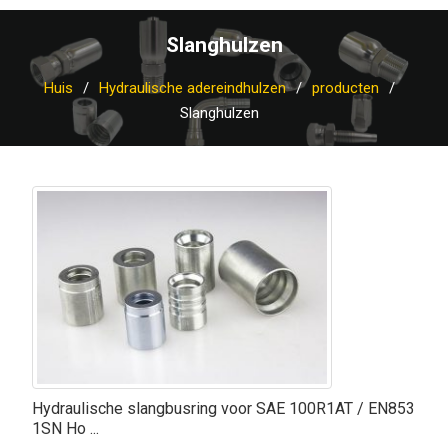
Slanghulzen
Huis
Hydraulische adereindhulzen
producten
Slanghulzen
Hydraulische slangbusring voor SAE 100R1AT / EN853
1SN Ho ...