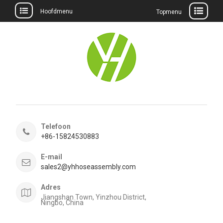
Hoofdmenu
Topmenu
Meteen
naar
de
inhoud
Telefoon
+86-15824530883
E-mail
sales2@yhhoseassembly.com
Adres
Jiangshan Town, Yinzhou District,
Ningbo, China