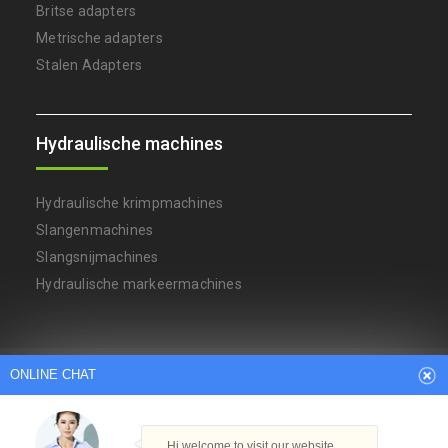
Britse adapters
Metrische adapters
Stalen Adapters
Hydraulische machines
Hydraulische krimpmachines
Slangenmachines
Slangsnijmachines
Hydraulische markeermachines
Arabic
Dutch
English
French
ONLINE CHAT
German
Italian
Japanese
Persian
Portuguese
Russian
Spanish
Turkish
Thai
Hi,welcome to visit our website.