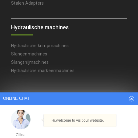
Stalen Adapters
Hydraulische machines
Hydraulische krimpmachines
Slangenmachines
Slangsnijmachines
Hydraulische markeermachines
ONLINE CHAT
Arabic
Dutch
English
French
German
Italian
Japanese
Persian
Portuguese
Russian
Spanish
Turkish
Thai
Hi,welcome to visit our website.
Copyright © Ningbo YH Hydraulic Machinery Factory
Powered By
Hangheng.cc
|
XML-sitemap
Cilina