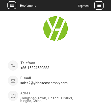
Hoofdmenu
Topmenu
Meteen
naar
de
inhoud
Telefoon
+86-15824530883
E-mail
sales2@yhhoseassembly.com
Adres
Jiangshan Town, Yinzhou District,
Ningbo, China