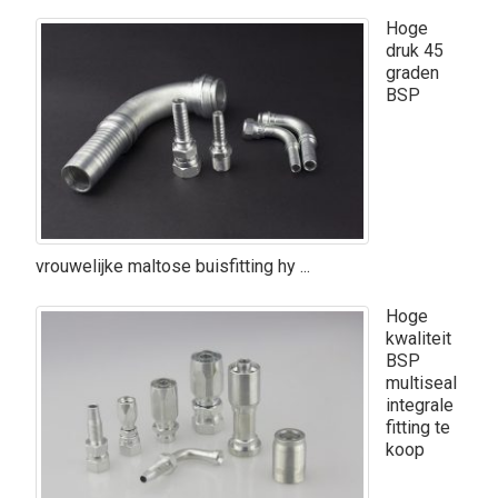
Hoge
druk 45
graden
BSP
vrouwelijke maltose buisfitting hy ...
Hoge
kwaliteit
BSP
multiseal
integrale
fitting te
koop