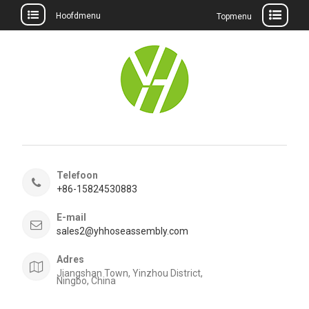
Hoofdmenu
Topmenu
Meteen
naar
de
inhoud
Telefoon
+86-15824530883
E-mail
sales2@yhhoseassembly.com
Adres
Jiangshan Town, Yinzhou District,
Ningbo, China