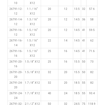
10
X12
26791-12-
1.1 / 16"
20
12
13.5
32
57.6
12
X12
26791-14-
1.3 / 16"
20
12
14.5
36
58
12
X12
26791-16-
1.5 / 16"
20
12
14.5
41
59.5
12
X12
26791-16-
1.5 / 16"
22
14
14.5
41
62
14
X12
26791-16-
1.5 / 16"
25
16
14.5
41
71.6
16
X12
26791-20-
1.5 / 8" X12
25
16
15.5
50
73
16
26791-20-
1.5 / 8" X12
32
20
15.5
50
82
20
26791-24-
1.7 / 8" X12
32
20
18.5
55
82
20
26791-24-
1.7 / 8" X12
40
24
18.5
55
93.4
24
26791-32-
2.1 / 2" X12
50
32
24.5
75
118.9