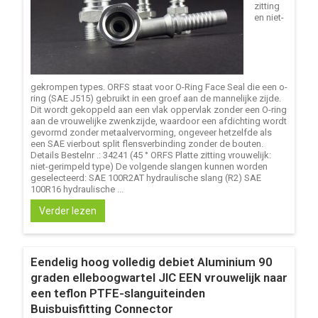
zitting
en niet-
gekrompen types. ORFS staat voor O-Ring Face Seal die een o-
ring (SAE J515) gebruikt in een groef aan de mannelijke zijde.
Dit wordt gekoppeld aan een vlak oppervlak zonder een O-ring
aan de vrouwelijke zwenkzijde, waardoor een afdichting wordt
gevormd zonder metaalvervorming, ongeveer hetzelfde als
een SAE vierbout split flensverbinding zonder de bouten.
Details Bestelnr .: 34241 (45 ° ORFS Platte zitting vrouwelijk:
niet-gerimpeld type) De volgende slangen kunnen worden
geselecteerd: SAE 100R2AT hydraulische slang (R2) SAE
100R16 hydraulische ...
Verder lezen
Eendelig hoog volledig debiet Aluminium 90
graden elleboogwartel JIC EEN vrouwelijk naar
een teflon PTFE-slanguiteinden
Buisbuisfitting Connector