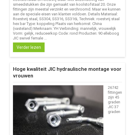
smeedstukken die zijn gemaakt van koolstofstaal 20. Onze
fittingen zijn meestal verzinkt en verchroomd. Maar we kunnen
aan de speciale eisen van klanten voldoen. Details Materiaal:
Roestvrij staal, SS304, SS316, SS316L Techniek: roestvrij staal
hex bar Type: koppeling Plaats van herkomst: China
(vasteland) Merknaam: YH Verbinding: mannelijk, vrouwelijk
Vorm: gelijk, reduceerkop Code: rond Producten: 90 elleboog
JIC swivel female ...
Verder lezen
Hoge kwaliteit JIC hydraulische montage voor
vrouwen
26742
fittingen
zijn 45
graden
JIC 37
graden