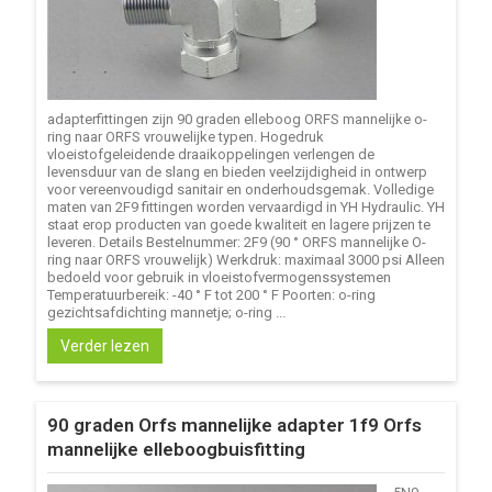
adapterfittingen zijn 90 graden elleboog ORFS mannelijke o-
ring naar ORFS vrouwelijke typen. Hogedruk
vloeistofgeleidende draaikoppelingen verlengen de
levensduur van de slang en bieden veelzijdigheid in ontwerp
voor vereenvoudigd sanitair en onderhoudsgemak. Volledige
maten van 2F9 fittingen worden vervaardigd in YH Hydraulic. YH
staat erop producten van goede kwaliteit en lagere prijzen te
leveren. Details Bestelnummer: 2F9 (90 ° ORFS mannelijke O-
ring naar ORFS vrouwelijk) Werkdruk: maximaal 3000 psi Alleen
bedoeld voor gebruik in vloeistofvermogenssystemen
Temperatuurbereik: -40 ° F tot 200 ° F Poorten: o-ring
gezichtsafdichting mannetje; o-ring ...
Verder lezen
90 graden Orfs mannelijke adapter 1f9 Orfs
mannelijke elleboogbuisfitting