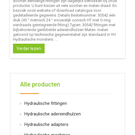
soorten eendelige fittingen zijn dagelijks betrokken bij onze
productie. U kunt kiezen uit vele soorten en maten draad. En
bezoek onze website of download catalogus voor
gedetailleerde gegevens. Details Bestelnummer: 30542 één
stuk (45 ° metrisch 24 ° vrouwelijk conisch HT met O-ring
vierdraads geïntegreerde fitting) Typen: 30542 fittingen met
bijbehorende geribbelde adereindhulzen Maten: maten
getoond op technische gegevenstabel zijn standaard in YH
Hydraulische monsters: ...
Verder lezen
Alle producten
Hydraulische fittingen
Hydraulische adereindhulzen
Hydraulische adapters