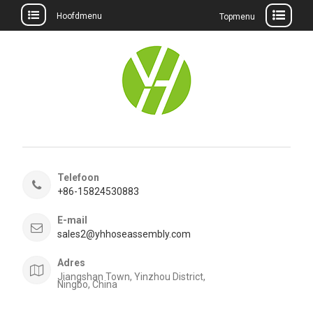
Hoofdmenu
Topmenu
Meteen
naar
de
inhoud
Telefoon
+86-15824530883
E-mail
sales2@yhhoseassembly.com
Adres
Jiangshan Town, Yinzhou District,
Ningbo, China