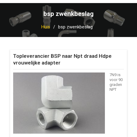
bsp zwenkbeslag
Huis
bsp zwenkbeslag
Topleverancier BSP naar Npt draad Hdpe
vrouwelijke adapter
7N9 is
voor 90
graden
NPT