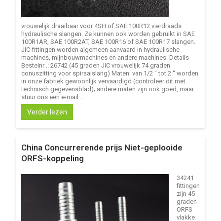
vrouwelijk draaibaar voor 4SH of SAE 100R12 vierdraads
hydraulische slangen. Ze kunnen ook worden gebruikt in SAE
100R1AR, SAE 100R2AT, SAE 100R16 of SAE 100R17 slangen.
JIC-fittingen worden algemeen aanvaard in hydraulische
machines, mijnbouwmachines en andere machines. Details
Bestelnr .: 26742 (45 graden JIC vrouwelijk 74 graden
conuszitting voor spiraalslang) Maten: van 1/2 '' tot 2 '' worden
in onze fabriek gewoonlijk vervaardigd (controleer dit met
technisch gegevensblad); andere maten zijn ook goed, maar
stuur ons een e-mail ...
Verder lezen
China Concurrerende prijs Niet-geplooide
ORFS-koppeling
34241
fittingen
zijn 45
graden
ORFS
vlakke