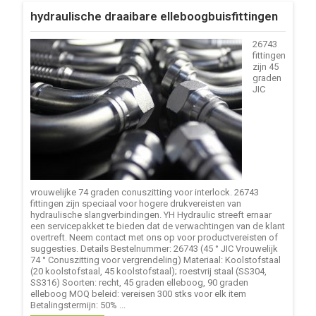
hydraulische draaibare elleboogbuisfittingen
26743
fittingen
zijn 45
graden
JIC
vrouwelijke 74 graden conuszitting voor interlock. 26743
fittingen zijn speciaal voor hogere drukvereisten van
hydraulische slangverbindingen. YH Hydraulic streeft ernaar
een servicepakket te bieden dat de verwachtingen van de klant
overtreft. Neem contact met ons op voor productvereisten of
suggesties. Details Bestelnummer: 26743 (45 ° JIC Vrouwelijk
74 ° Conuszitting voor vergrendeling) Materiaal: Koolstofstaal
(20 koolstofstaal, 45 koolstofstaal); roestvrij staal (SS304,
SS316) Soorten: recht, 45 graden elleboog, 90 graden
elleboog MOQ beleid: vereisen 300 stks voor elk item
Betalingstermijn: 50% ...