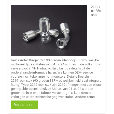
22191
uit één
stuk
bestaande fittingen zijn 90 graden elleboog BSP vrouwelijke
multi-seal types. Maten van 04 tot 24 worden in de volksmond
vervaardigd in YH Hydraulic. En u kunt de details uit de
onderstaande informatie halen. We kunnen OEM-service
voorzien van tekeningen of monsters. Details Bestelnr .:
22191een stuk (90 graden BSP vrouwelijke multi-seal integrale
fitting) Type: 22191een stuk zijn 22191 fittingen met aan elkaar
gerimpelde adereindhulzen Maten: van 04 tot 24 worden
grotendeels in onze fabriek vervaardigd. U kunt details
verkrijgen uit de technische gegevenstabel. Andere items: ...
Verder lezen