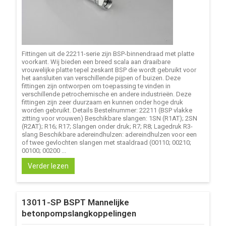
Fittingen uit de 22211-serie zijn BSP-binnendraad met platte
voorkant. Wij bieden een breed scala aan draaibare
vrouwelijke platte tepel zeskant BSP die wordt gebruikt voor
het aansluiten van verschillende pijpen of buizen. Deze
fittingen zijn ontworpen om toepassing te vinden in
verschillende petrochemische en andere industrieën. Deze
fittingen zijn zeer duurzaam en kunnen onder hoge druk
worden gebruikt. Details Bestelnummer: 22211 (BSP vlakke
zitting voor vrouwen) Beschikbare slangen: 1SN (R1AT); 2SN
(R2AT); R16; R17; Slangen onder druk; R7; R8; Lagedruk R3-
slang Beschikbare adereindhulzen: adereindhulzen voor een
of twee gevlochten slangen met staaldraad (00110; 00210;
00100; 00200 ...
Verder lezen
13011-SP BSPT Mannelijke
betonpompslangkoppelingen