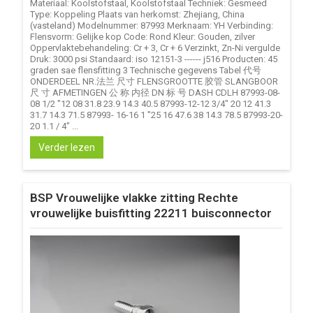
Materiaal: Koolstofstaal, Koolstofstaal Techniek: Gesmeed
Type: Koppeling Plaats van herkomst: Zhejiang, China
(vasteland) Modelnummer: 87993 Merknaam: YH Verbinding:
Flensvorm: Gelijke kop Code: Rond Kleur: Gouden, zilver
Oppervlaktebehandeling: Cr + 3, Cr + 6 Verzinkt, Zn-Ni vergulde
Druk: 3000 psi Standaard: iso 12151-3 ------ j516 Producten: 45
graden sae flensfitting 3 Technische gegevens Tabel 代号
ONDERDEEL NR.法兰 尺寸 FLENSGROOTTE 胶管 SLANGBOOR
尺 寸 AFMETINGEN 公 称 内径 DN 标 号 DASH CDLH 87993-08-
08 1/2 "12 08 31.8 23.9 14.3 40.5 87993-12-12 3/4" 20 12 41.3
31.7 14.3 71.5 87993- 16-16 1 "25 16 47.6 38 14.3 78.5 87993-20-
20 1.1 / 4" ...
Verder lezen
BSP Vrouwelijke vlakke zitting Rechte
vrouwelijke buisfitting 22211 buisconnector